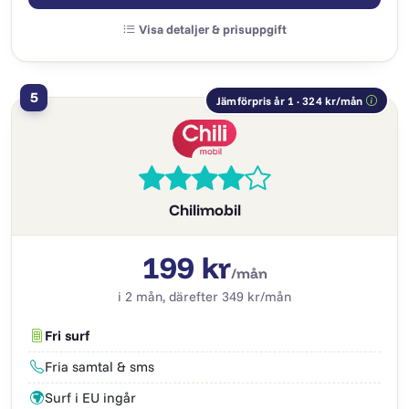
Visa detaljer & prisuppgift
5
Jämförpris år 1 · 324 kr/mån
Chilimobil
199 kr
/mån
i 2 mån, därefter 349 kr/mån
Fri surf
Fria samtal & sms
Surf i EU ingår