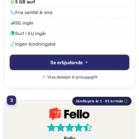
5 GB surf
Fria samtal & sms
5G ingår
Surf i EU ingår
Ingen bindningstid
Se erbjudande
Visa detaljer & prisuppgift
3
Jämförpris år 1 · 95 kr/mån
Fello