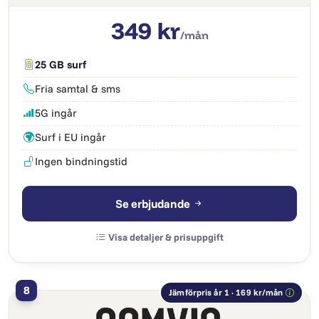
349 kr
/mån
25 GB surf
Fria samtal & sms
5G ingår
Surf i EU ingår
Ingen bindningstid
Se erbjudande
Visa detaljer & prisuppgift
8
Jämförpris år 1 · 169 kr/mån