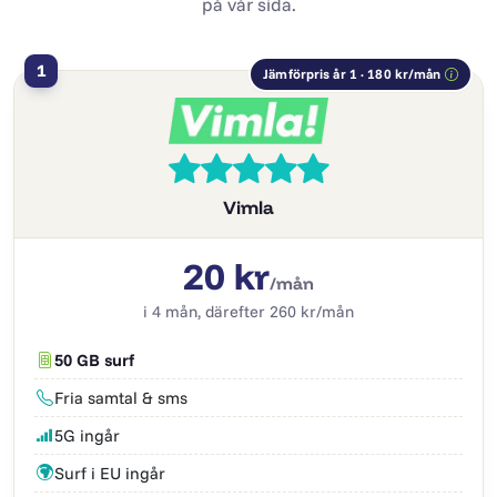
på vår sida.
1
Jämförpris år 1 · 180 kr/mån
Vimla
20 kr
/mån
i 4 mån, därefter 260 kr/mån
50 GB surf
Fria samtal & sms
5G ingår
Surf i EU ingår