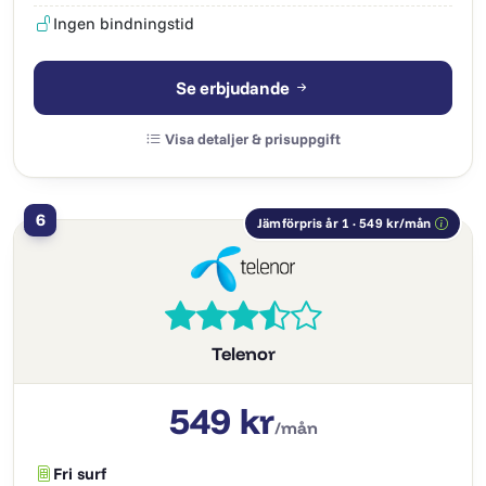
Ingen bindningstid
Se erbjudande
Visa detaljer & prisuppgift
6
Jämförpris år 1 · 549 kr/mån
Telenor
549 kr
/mån
Fri surf