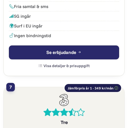
Fria samtal & sms
5G ingår
Surf i EU ingår
Ingen bindningstid
Se erbjudande
Visa detaljer & prisuppgift
7
Jämförpris år 1 · 349 kr/mån
Tre