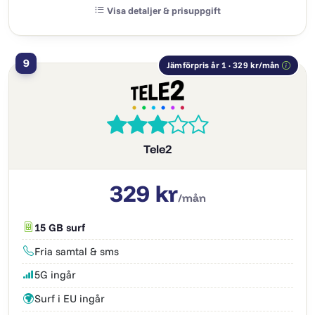
Visa detaljer & prisuppgift
9
Jämförpris år 1 · 329 kr/mån
Tele2
329 kr
/mån
15 GB surf
Fria samtal & sms
5G ingår
Surf i EU ingår