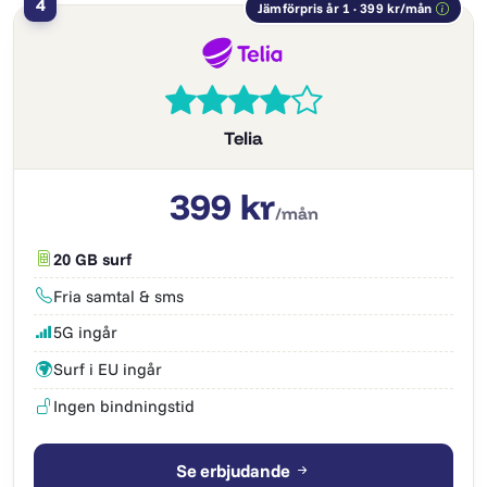
4
Jämförpris år 1 · 399 kr/mån
Telia
399 kr
/mån
20 GB surf
Fria samtal & sms
5G ingår
Surf i EU ingår
Ingen bindningstid
Se erbjudande