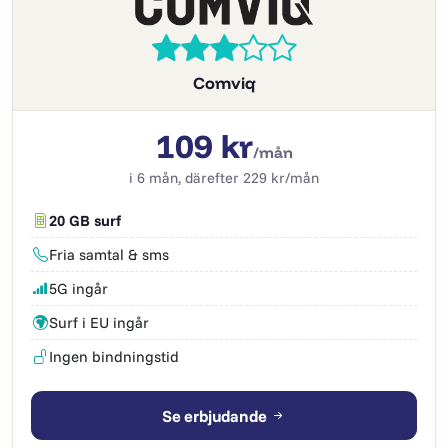
Comviq
109 kr
/mån
i 6 mån, därefter 229 kr/mån
20 GB surf
Fria samtal & sms
5G ingår
Surf i EU ingår
Ingen bindningstid
Se erbjudande