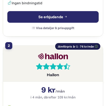
Ingen bindningstid
Se erbjudande
Visa detaljer & prisuppgift
2
Jämförpris år 1 · 76 kr/mån
Hallon
9 kr
/mån
i 4 mån, därefter 109 kr/mån