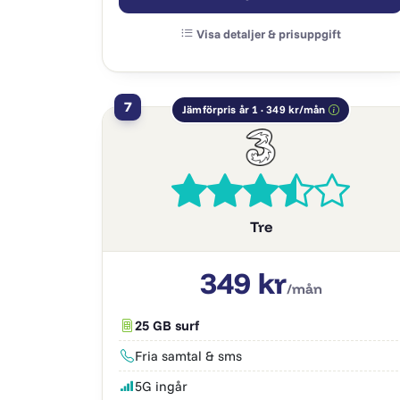
Visa detaljer & prisuppgift
7
Jämförpris år 1 · 349 kr/mån
Tre
349 kr
/mån
25 GB surf
Fria samtal & sms
5G ingår