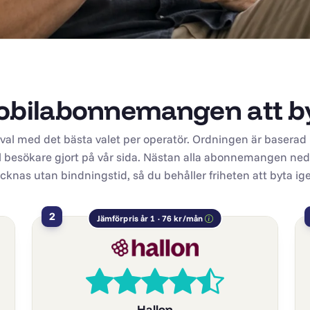
bilabonnemangen att byt
rval med det bästa valet per operatör. Ordningen är baserad
l besökare gjort på vår sida. Nästan alla abonnemangen ne
cknas utan bindningstid, så du behåller friheten att byta ig
2
Jämförpris år 1 · 76 kr/mån
Hallon