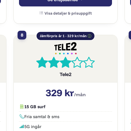
Visa detaljer & prisuppgift
8
Jämförpris år 1 · 329 kr/mån
Tele2
329 kr
/mån
15 GB surf
Fria samtal & sms
5G ingår