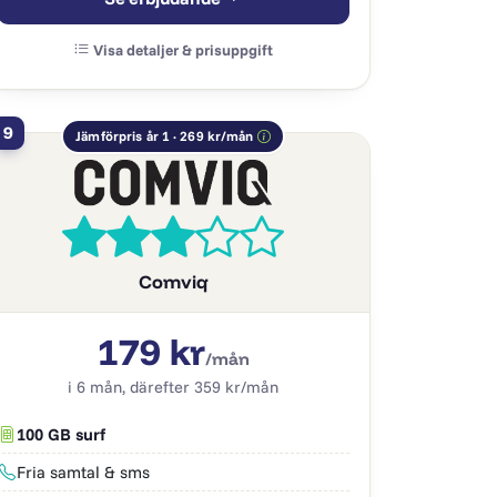
Visa detaljer & prisuppgift
9
Jämförpris år 1 · 269 kr/mån
Comviq
179 kr
/mån
i 6 mån, därefter 359 kr/mån
100 GB surf
Fria samtal & sms