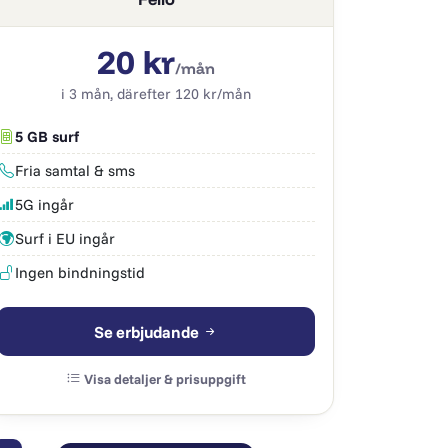
20 kr
/mån
i 3 mån, därefter 120 kr/mån
5 GB surf
Fria samtal & sms
5G ingår
Surf i EU ingår
Ingen bindningstid
Se erbjudande
Visa detaljer & prisuppgift