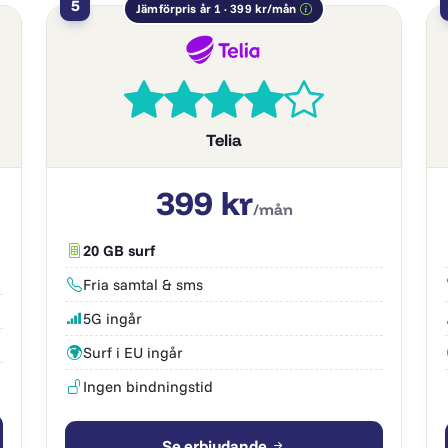
5
Jämförpris år 1 · 399 kr/mån
Telia
399 kr
/mån
20 GB surf
Fria samtal & sms
5G ingår
Surf i EU ingår
Ingen bindningstid
Se erbjudande