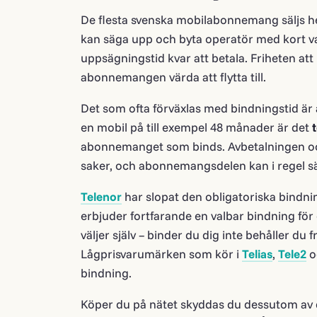
De flesta svenska mobilabonnemang säljs hel
kan säga upp och byta operatör med kort v
uppsägningstid kvar att betala. Friheten att
abonnemangen värda att flytta till.
Det som ofta förväxlas med bindningstid är 
en mobil på till exempel 48 månader är det
abonnemanget som binds. Avbetalningen oc
saker, och abonnemangsdelen kan i regel s
Telenor
har slopat den obligatoriska bindn
erbjuder fortfarande en valbar bindning för 
väljer själv – binder du dig inte behåller du f
Lågprisvarumärken som kör i
Telias
,
Tele2
o
bindning.
Köper du på nätet skyddas du dessutom av 