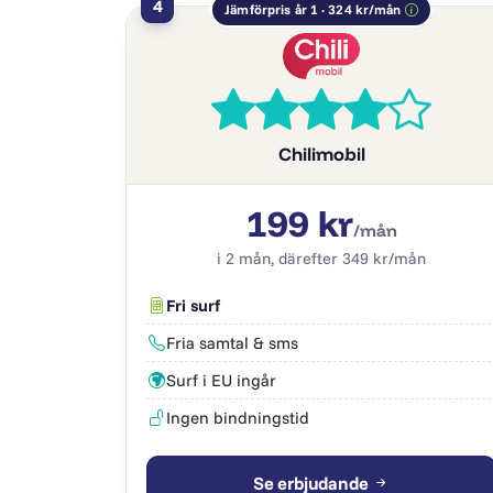
4
Jämförpris år 1 · 324 kr/mån
Chilimobil
199 kr
/mån
i 2 mån, därefter 349 kr/mån
Fri surf
Fria samtal & sms
Surf i EU ingår
Ingen bindningstid
Se erbjudande