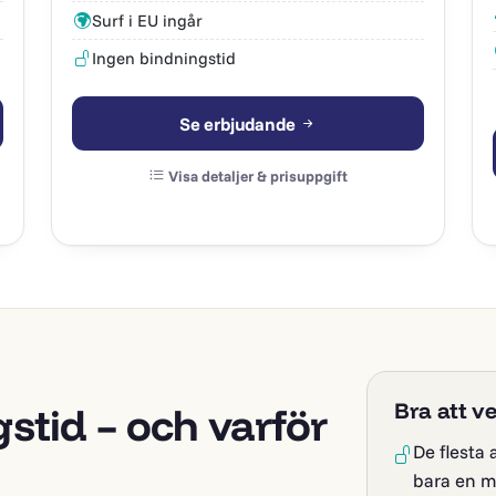
Surf i EU ingår
Ingen bindningstid
Se erbjudande
Visa detaljer & prisuppgift
Bra att v
stid – och varför
De flesta
bara en m