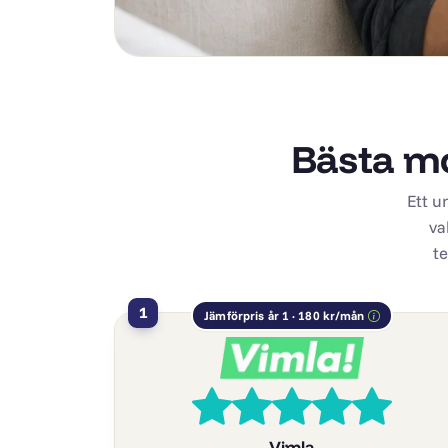
Bästa mo
Ett u
va
te
1
Jämförpris år 1 · 180 kr/mån
Vimla