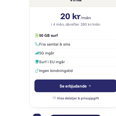
20 kr
/mån
i 4 mån, därefter 260 kr/mån
50 GB surf
Fria samtal & sms
5G ingår
Surf i EU ingår
Ingen bindningstid
Se erbjudande
Visa detaljer & prisuppgift