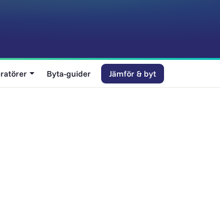
ratörer
Byta-guider
Jämför & byt