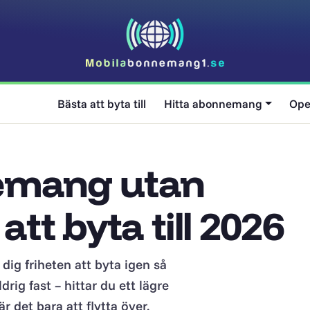
Bästa att byta till
Hitta abonnemang
Ope
emang utan
att byta till 2026
ig friheten att byta igen så
drig fast – hittar du ett lägre
r det bara att flytta över.