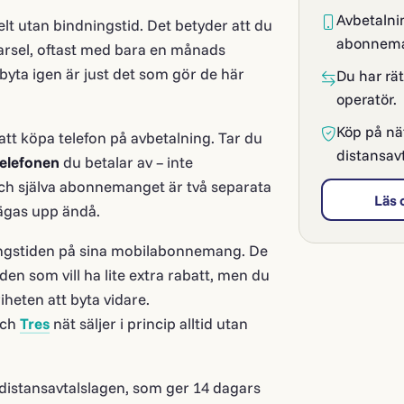
Avbetalnin
t utan bindningstid. Det betyder att du
abonnema
arsel, oftast med bara en månads
 byta igen är just det som gör de här
Du har rät
operatör.
Köp på nä
att köpa telefon på avbetalning. Tar du
distansav
telefonen
du betalar av – inte
h själva abonnemanget är två separata
Läs 
ägas upp ändå.
ingstiden på sina mobilabonnemang. De
den som vill ha lite extra rabatt, men du
riheten att byta vidare.
ch
Tres
nät säljer i princip alltid utan
distansavtalslagen, som ger 14 dagars