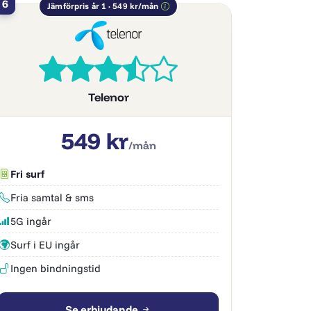
6
Jämförpris år 1 · 549 kr/mån
Telenor
549 kr
/mån
Fri surf
Fria samtal & sms
5G ingår
Surf i EU ingår
Ingen bindningstid
Se erbjudande