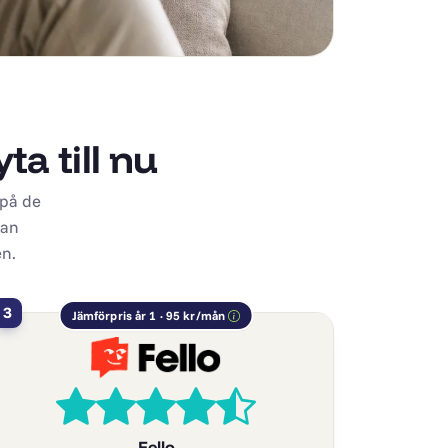
a till nu
 på de
dan
en.
3
Jämförpris år 1 · 95 kr/mån
Fello