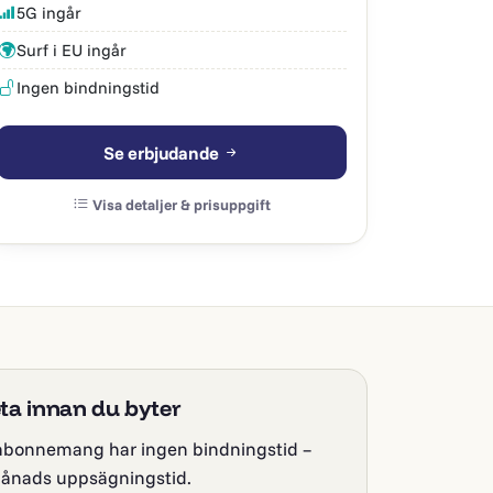
5G ingår
Surf i EU ingår
Ingen bindningstid
Se erbjudande
Visa detaljer & prisuppgift
eta innan du byter
 abonnemang har ingen bindningstid –
ånads uppsägningstid.